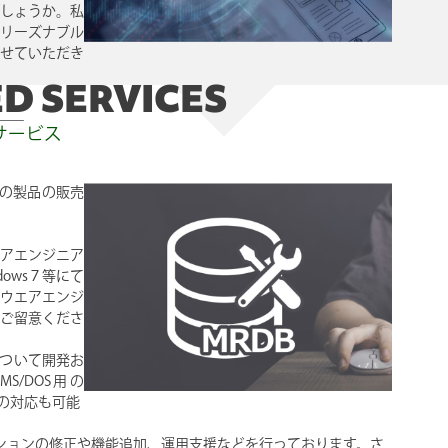
しょうか。私
リーズナブル
せていただき
D SERVICES
サービス
ての製品の販売
ウエアエンジニア
ows７等にて
トウエアエンジ
ご留意くださ
について開発お
/DOS用の
への対応も可能
ーションの修正や機能追加、運用支援などを行っております。さ