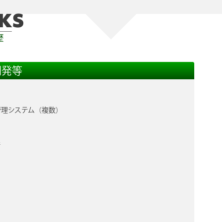
KS
歴
開発等
管理システム（複数）
理