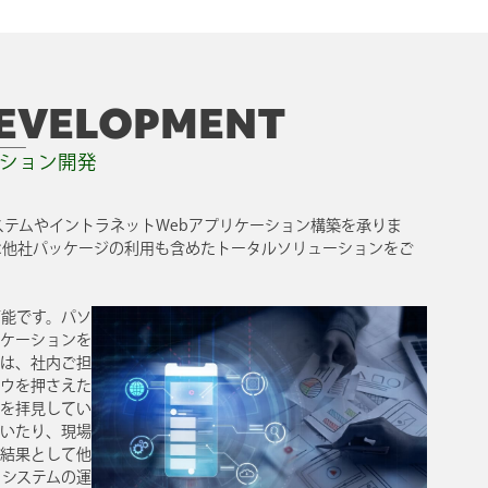
DEVELOPMENT
ション開発
システムやイントラネットWebアプリケーション構築を承りま
は他社パッケージの利用も含めたトータルソリューションをご
可能です。パソ
ケーションを
は、社内ご担
ウを押さえた
を拝見してい
いたり、現場
結果として他
システムの運