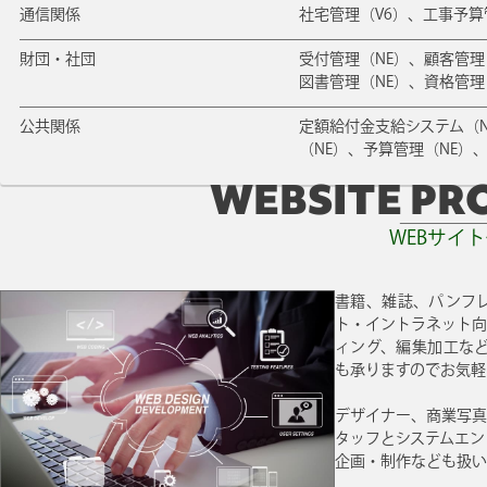
通信関係
社宅管理（V6）、工事予算管
財団・社団
受付管理（NE）、顧客管理（
図書管理（NE）、資格管理
公共関係
定額給付金支給システム（N
（NE）、予算管理（NE）
WEBSITE PR
WEBサイ
書籍、雑誌、パンフ
ト・イントラネット向
ィング、編集加工など
も承りますのでお気軽
デザイナー、商業写真
タッフとシステムエン
企画・制作なども扱い