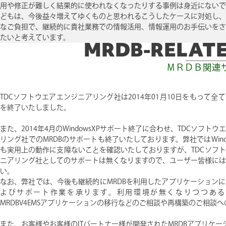
用や修正が難しく結果的に使われなくなったりする事例は身近にないで
どもは、今後益々増えてゆくものと思われるこうしたケースに対処し、
なご負担で、継続的に貴社業務での情報活用、情報運用のお手伝いをさ
MRDB-RELATE
たいと考えています。
ＭＲＤＢ関連
TDCソフトウエアエンジニアリング社は2014年01月10日をもって全
を終了いたしました。
また、2014年4月のWindowsXPサポート終了に合わせ、TDCソフト
リング社でのMRDBのサポートも終了いたしております。弊社ではWind
も実用上の動作に支障ないことを確認いたしておりますが、TDCソフ
ニアリング社としてのサポートは無くなりますので、ユーザー皆様には
い。
なお、弊社では、今後も継続的にMRDBを利用したアプリケーション
よびサポート作業を承ります。利用環境が無くなりつつあるMS
MRDBV4EMSアプリケーションの移行などのご相談や再構築のご相談
また、お客様やお客様のITパートナー様が開発されたMRDBアプリケ