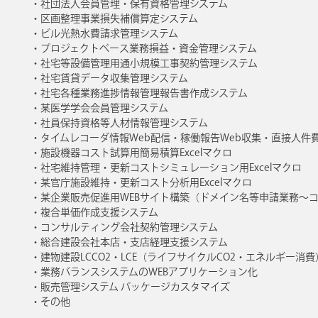
社団法人会員管理・保有資格管理システム
区画整理事業損失補償算定システム
ビル光熱水費請求管理システム
プロジェクトベース業務損益・資金管理システム
社宅等設備管理用通小規模工事契約管理システム
社宅賃貸データ収集管理システム
社宅各種業務進捗情報管理報告書作成システム
某医学学会会員管理システム
社員保持資格等人材情報管理システム
タイムレコーダ情報Web配信・稼働報告Web収集・直接人件
施設機器コスト試算用簡易積算Excelマクロ
社宅維持管理・更新コストシミュレーション用Excelマクロ
某官庁施設維持・更新コスト分析用Excelマクロ
某企業販売促進用WEBサイト構築（ドメイン名等申請業務〜
複合単価作成支援システム
コンサルティング会社契約管理システム
総合建設会社本店・支店経理支援システム
建物建設LCCO2・LCE（ライフサイクルCO2・エネルギー消
業務バランスシステムのWEBアプリケーション化
販売管理システム パッケージカスタマイズ
その他